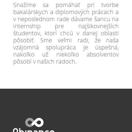
Snažíme sa pomáhať pri tvorbe
bakalárskych a diplomových prácach a
v neposlednom rade dávame šancu na
internship pre najšikovnejších
študentov, ktorí chcú v danej oblasti
pôsobiť. Sme veľmi radi, že naša
vzájomná spolupráca je úspešná,
nakoľko už niekoľko absolventov
pôsobí v našich radoch.