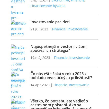
5.apr 2024
|
Ekonomika
,
Financie
,
Financovanie bývania
Investovanie pre deti
21.júl 2023
|
Financie
,
Investovanie
Najúspešnejší investori, v čom
spočíva ich stratégia?
19.máj 2023
|
Financie
,
Investovanie
Čo nás ešte čaká v roku 2023 z
pohľadu investičných príležitostí?
14.apr 2023
|
Financie
,
Investovanie
Všetko, čo potrebujete vedieť o
cestovnom poistení. Ako sa
pripraviť na lyžovačku či k moru?