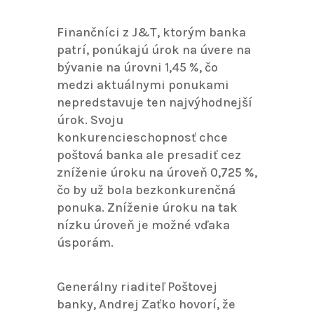
Finančníci z J&T, ktorým banka
patrí, ponúkajú úrok na úvere na
bývanie na úrovni 1,45 %, čo
medzi aktuálnymi ponukami
nepredstavuje ten najvýhodnejší
úrok. Svoju
konkurencieschopnosť chce
poštová banka ale presadiť cez
zníženie úroku na úroveň 0,725 %,
čo by už bola bezkonkurenčná
ponuka. Zníženie úroku na tak
nízku úroveň je možné vďaka
úsporám.
Generálny riaditeľ Poštovej
banky, Andrej Zaťko hovorí, že