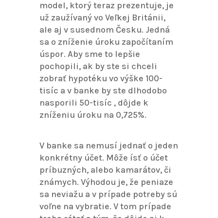
model, ktorý teraz prezentuje, je
už zaužívaný vo Veľkej Británii,
ale aj v susednom Česku. Jedná
sa o zníženie úroku započítaním
úspor. Aby sme to lepšie
pochopili, ak by ste si chceli
zobrať hypotéku vo výške 100-
tisíc a v banke by ste dlhodobo
nasporili 50-tisíc , dôjde k
zníženiu úroku na 0,725%.
V banke sa nemusí jednať o jeden
konkrétny účet. Môže ísť o účet
príbuzných, alebo kamarátov, či
známych. Výhodou je, že peniaze
sa neviažu a v prípade potreby sú
voľne na vybratie. V tom prípade