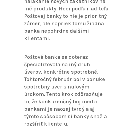
nalákanie nových zákazníkov na
iné produkty. Hoci podľa riaditeľa
Poštovej banky to nie je prioritný
zámer, ale napriek tomu žiadna
banka nepohrdne ďalšími
klientami.
Poštová banka sa doteraz
špecializovala na iný druh
úverov, konkrétne spotrebné.
Tohtoročný február bol v ponuke
spotrebný uver s nulovým
úrokom. Tento krok zdôrazňuje
to, že konkurenčný boj medzi
bankami je naozaj tvrdý a aj
týmto spôsobom si banky snažia
rozšíriť klientelu.