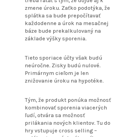
treba rátať s tým, že dôjde aj k
zmene úroku. Zaťko podotýka, že
splátka sa bude prepočítavať
každodenne a úrok na mesačnej
báze bude prekalkulovaný na
základe výšky sporenia.
Tieto sporiace účty však budú
neúročne. Zisky budú nulové.
Primárnym cieľom je len
znižovanie úroku na hypotéke.
Tým, že produkt ponúka možnosť
kombinovať sporenia viacerých
ľudí, otvára sa možnosť
prilákania nových klientov. Tu do
hry vstupuje cross selling –