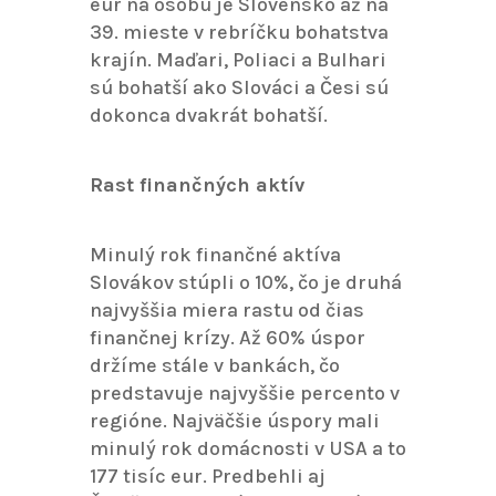
eur na osobu je Slovensko až na
39. mieste v rebríčku bohatstva
krajín. Maďari, Poliaci a Bulhari
sú bohatší ako Slováci a Česi sú
dokonca dvakrát bohatší.
Rast finančných aktív
Minulý rok finančné aktíva
Slovákov stúpli o 10%, čo je druhá
najvyššia miera rastu od čias
finančnej krízy. Až 60% úspor
držíme stále v bankách, čo
predstavuje najvyššie percento v
regióne. Najväčšie úspory mali
minulý rok domácnosti v USA a to
177 tisíc eur. Predbehli aj