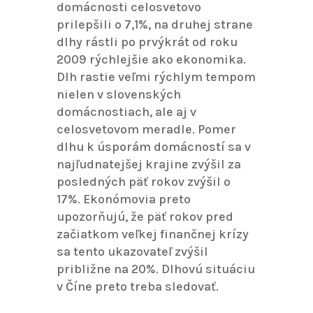
domácnosti celosvetovo
prilepšili o 7,1%, na druhej strane
dlhy rástli po prvýkrát od roku
2009 rýchlejšie ako ekonomika.
Dlh rastie veľmi rýchlym tempom
nielen v slovenských
domácnostiach, ale aj v
celosvetovom meradle. Pomer
dlhu k úsporám domácností sa v
najľudnatejšej krajine zvýšil za
posledných päť rokov zvýšil o
17%. Ekonómovia preto
upozorňujú, že päť rokov pred
začiatkom veľkej finančnej krízy
sa tento ukazovateľ zvýšil
približne na 20%. Dlhovú situáciu
v Číne preto treba sledovať.