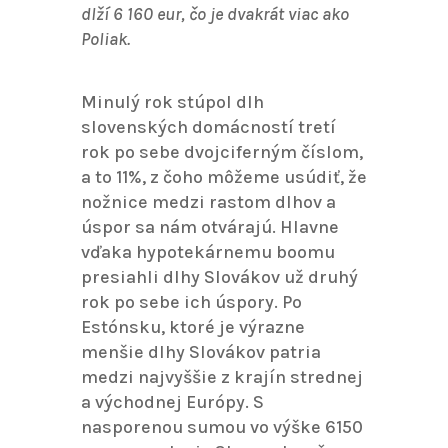
dlží 6 160 eur, čo je dvakrát viac ako
Poliak.
Minulý rok stúpol dlh
slovenských domácností tretí
rok po sebe dvojciferným číslom,
a to 11%, z čoho môžeme usúdiť, že
nožnice medzi rastom dlhov a
úspor sa nám otvárajú. Hlavne
vďaka hypotekárnemu boomu
presiahli dlhy Slovákov už druhý
rok po sebe ich úspory. Po
Estónsku, ktoré je výrazne
menšie dlhy Slovákov patria
medzi najvyššie z krajín strednej
a východnej Európy. S
nasporenou sumou vo výške 6150