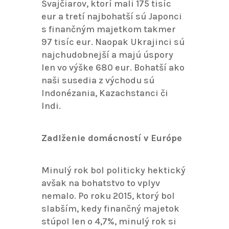
Švajčiarov, ktorí mali 175 tisíc
eur a tretí najbohatší sú Japonci
s finančným majetkom takmer
97 tisíc eur. Naopak Ukrajinci sú
najchudobnejší a majú úspory
len vo výške 680 eur. Bohatší ako
naši susedia z východu sú
Indonézania, Kazachstanci či
Indi.
Zadlženie domácností v Európe
Minulý rok bol politicky hektický
avšak na bohatstvo to vplyv
nemalo. Po roku 2015, ktorý bol
slabším, kedy finančný majetok
stúpol len o 4,7%, minulý rok si