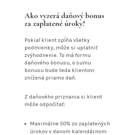
Ako vyzerá daňový bonus
za zaplatené úroky?
Pokiaľ klient spĺňa všetky
podmienky, môže si uplatniť
zvýhodnenie. To má formu
daňového bonusu, o sumu
bonusu bude teda klientovi
znížená priamo daň.
Z daňového priznania si klient
môže odpočítať:
Maximálne 50% zo zaplatených
úrokov v danom kalendárnom