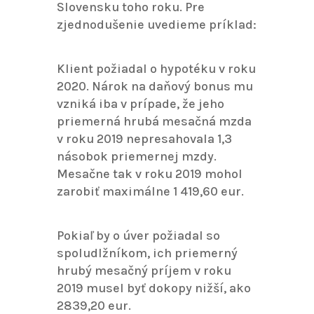
Slovensku toho roku. Pre
zjednodušenie uvedieme príklad:
Klient požiadal o hypotéku v roku
2020. Nárok na daňový bonus mu
vzniká iba v prípade, že jeho
priemerná hrubá mesačná mzda
v roku 2019 nepresahovala 1,3
násobok priemernej mzdy.
Mesačne tak v roku 2019 mohol
zarobiť maximálne 1 419,60 eur.
Pokiaľ by o úver požiadal so
spoludlžníkom, ich priemerný
hrubý mesačný príjem v roku
2019 musel byť dokopy nižší, ako
2839,20 eur.