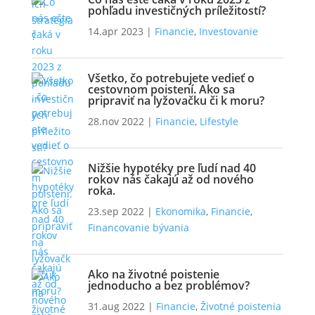
pohľadu investičných príležitostí?
14.apr 2023
|
Financie
,
Investovanie
Všetko, čo potrebujete vedieť o
cestovnom poistení. Ako sa
pripraviť na lyžovačku či k moru?
28.nov 2022
|
Financie
,
Lifestyle
Nižšie hypotéky pre ľudí nad 40
rokov nás čakajú až od nového
roka.
23.sep 2022
|
Ekonomika
,
Financie
,
Financovanie bývania
Ako na životné poistenie
jednoducho a bez problémov?
31.aug 2022
|
Financie
,
Životné poistenia