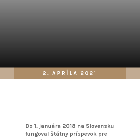
2. APRÍLA 2021
Do 1. januára 2018 na Slovensku
fungoval štátny príspevok pre