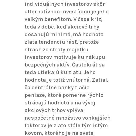
individuálnych investorov skôr
alternatívnou investíciou je jeho
veľkým benefitom. V čase kríz,
teda v dobe, keď akciové trhy
dosahujú minimá, má hodnota
zlata tendenciu rásť, pretože
strach zo straty majetku
investorov motivuje ku nákupu
bezpečných aktív. Častokrát sa
teda utiekajú ku zlatu. Jeho
hodnota je totiž vnútorná. Zatiaľ,
čo centrálne banky tlačia
peniaze, ktoré pomerne rýchlo
strácajú hodnotu a na vývoj
akciových trhov vplýva
nespočetné množstvo vonkajších
faktorov je zlato stále tým istým
kovom, ktorého je na svete