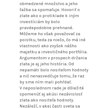
obmedzené množstvo a jeho
ťažba sa spomaľuje. Hovoriť o
zlate ako o protiklade k iným
investíciám by bolo
pravdepodobne prehnané.
Môžeme ho však považovať za
poistku, teda za niečo, čo má iné
vlastnosti ako zvyšok nášho
majetku a investičného portfólia.
Argumentom v prospech držania
zlata je aj jeho história. Od
nepamäti bolo nositeľom hodnoty
a nič nenasvedčuje tomu, že raz
by sme ním mali pohŕdať.
V neposlednom rade je dôležité
spomenúť aj akúsi nezávislosť
zlata ako nositeľa hodnoty.
Nezáleží, v akej časti sveta sa