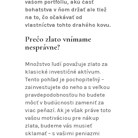
vašom portfóliu, akú časť
bohatstva v ňom držať ale tiež
na to, čo očakávať od
vlastníctva tohto drahého kovu.
Prečo zlato vnímame
nesprávne?
Množstvo ľudí považuje zlato za
klasické investičné aktívum.
Tento pohľad je pochopiteľný –
zainvestujete do neho a s veľkou
pravdepodobnosťou ho budete
môcť v budúcnosti zameniť za
viac peňazí. Ak je však práve toto
vašou motiváciou pre nákup
zlata, budeme vás musieť
sklamať – s vašimi peniazmi