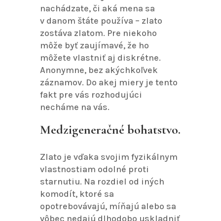
nachádzate, či aká mena sa
v danom štáte používa – zlato
zostáva zlatom. Pre niekoho
môže byť zaujímavé, že ho
môžete vlastniť aj diskrétne.
Anonymne, bez akýchkoľvek
záznamov. Do akej miery je tento
fakt pre vás rozhodujúci
necháme na vás.
Medzigeneračné bohatstvo.
Zlato je vďaka svojim fyzikálnym
vlastnostiam odolné proti
starnutiu. Na rozdiel od iných
komodít, ktoré sa
opotrebovávajú, míňajú alebo sa
vôbec nedajú dlhodobo uskladniť