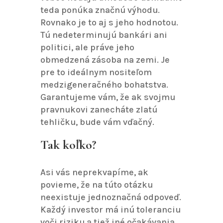
teda ponúka značnú výhodu.
Rovnako je to aj s jeho hodnotou.
Tú nedeterminujú bankári ani
politici, ale práve jeho
obmedzená zásoba na zemi. Je
pre to ideálnym nositeľom
medzigeneračného bohatstva.
Garantujeme vám, že ak svojmu
pravnukovi zanecháte zlatú
tehličku, bude vám vďačný.
Tak koľko?
Asi vás neprekvapíme, ak
povieme, že na túto otázku
neexistuje jednoznačná odpoveď.
Každý investor má inú toleranciu
voči riziku a tiež iné očakávania