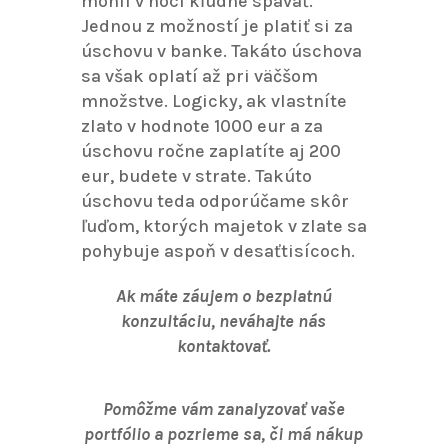
mohli v noci kľudne spávať.
Jednou z možností je platiť si za
úschovu v banke. Takáto úschova
sa však oplatí až pri väčšom
množstve. Logicky, ak vlastníte
zlato v hodnote 1000 eur a za
úschovu ročne zaplatíte aj 200
eur, budete v strate. Takúto
úschovu teda odporúčame skôr
ľuďom, ktorých majetok v zlate sa
pohybuje aspoň v desaťtisícoch.
Ak máte záujem o bezplatnú
konzultáciu, neváhajte nás
kontaktovať.
Pomôžme vám zanalyzovať vaše
portfólio a pozrieme sa, či má nákup