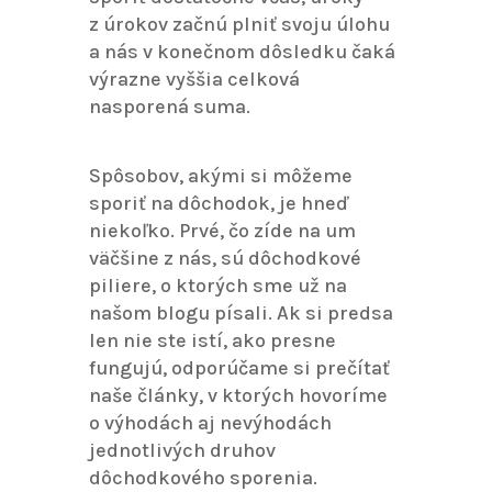
z úrokov začnú plniť svoju úlohu
a nás v konečnom dôsledku čaká
výrazne vyššia celková
nasporená suma.
Spôsobov, akými si môžeme
sporiť na dôchodok, je hneď
niekoľko. Prvé, čo zíde na um
väčšine z nás, sú dôchodkové
piliere, o ktorých sme už na
našom blogu písali. Ak si predsa
len nie ste istí, ako presne
fungujú, odporúčame si prečítať
naše články, v ktorých hovoríme
o výhodách aj nevýhodách
jednotlivých druhov
dôchodkového sporenia.