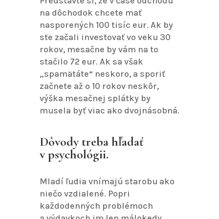
Predstavte si, že v čase odchodu
na dôchodok chcete mať
nasporených 100 tisíc eur. Ak by
ste začali investovať vo veku 30
rokov, mesačne by vám na to
stačilo 72 eur. Ak sa však
„spamätáte“ neskoro, a sporiť
začnete až o 10 rokov neskôr,
výška mesačnej splátky by
musela byť viac ako dvojnásobná.
Dôvody treba hľadať
v psychológii.
Mladí ľudia vnímajú starobu ako
niečo vzdialené. Popri
každodenných problémoch
a výdavkoch im len málokedy