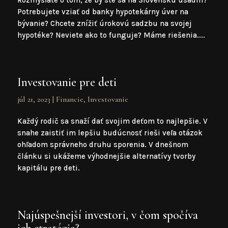
Rozmýšľate o tom, že by ste sa na Slovensku usadili?
Potrebujete vziať od banky hypotekárny úver na
bývanie? Chcete znížiť úrokovú sadzbu na svojej
hypotéke? Neviete ako to funguje? Máme riešenia....
Investovanie pre deti
júl 21, 2023
|
Financie
,
Investovanie
Každý rodič sa snaží dať svojim deťom to najlepšie. V
snahe zaistiť im lepšiu budúcnosť rieši veľa otázok
ohľadom správneho druhu sporenia. V dnešnom
článku si ukážeme výhodnejšie alternatívy tvorby
kapitálu pre deti.
Najúspešnejší investori, v čom spočíva