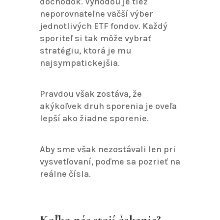
dôchodok. Výhodou je tiež
neporovnateľne väčší výber
jednotlivých ETF fondov. Každý
sporiteľ si tak môže vybrať
stratégiu, ktorá je mu
najsympatickejšia.
Pravdou však zostáva, že
akýkoľvek druh sporenia je oveľa
lepší ako žiadne sporenie.
Aby sme však nezostávali len pri
vysvetľovaní, poďme sa pozrieť na
reálne čísla.
Koľko nás stojí čakanie?