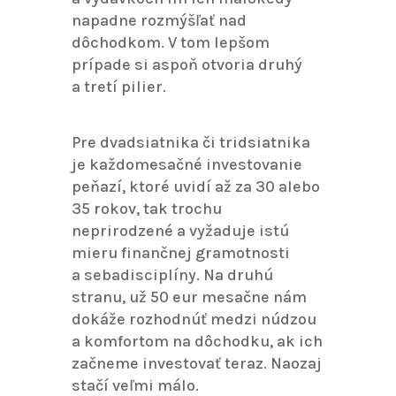
napadne rozmýšľať nad
dôchodkom. V tom lepšom
prípade si aspoň otvoria druhý
a tretí pilier.
Pre dvadsiatnika či tridsiatnika
je každomesačné investovanie
peňazí, ktoré uvidí až za 30 alebo
35 rokov, tak trochu
neprirodzené a vyžaduje istú
mieru finančnej gramotnosti
a sebadisciplíny. Na druhú
stranu, už 50 eur mesačne nám
dokáže rozhodnúť medzi núdzou
a komfortom na dôchodku, ak ich
začneme investovať teraz. Naozaj
stačí veľmi málo.