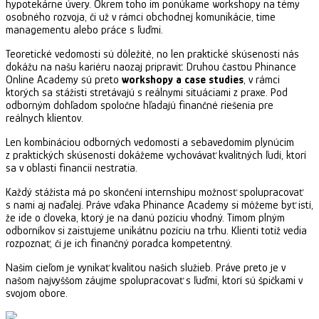
hypotekárne úvery. Okrem toho im ponúkame workshopy na témy
osobného rozvoja, či už v rámci obchodnej komunikácie, time
managementu alebo práce s ľuďmi.
Teoretické vedomosti sú dôležité, no len praktické skúsenosti nás
dokážu na našu kariéru naozaj pripraviť. Druhou časťou Phinance
Online Academy sú preto
workshopy a case studies
, v rámci
ktorých sa stážisti stretávajú s reálnymi situáciami z praxe. Pod
odborným dohľadom spoločne hľadajú finančné riešenia pre
reálnych klientov.
Len kombináciou odborných vedomostí a sebavedomím plynúcim
z praktických skúseností dokážeme vychovávať kvalitných ľudí, ktorí
sa v oblasti financií nestratia.
Každý stážista má po skončení internshipu možnosť spolupracovať
s nami aj naďalej. Práve vďaka Phinance Academy si môžeme byť istí,
že ide o človeka, ktorý je na danú pozíciu vhodný. Tímom plným
odborníkov si zaisťujeme unikátnu pozíciu na trhu. Klienti totiž vedia
rozpoznať, či je ich finančný poradca kompetentný.
Našim cieľom je vynikať kvalitou našich služieb. Práve preto je v
našom najvyššom záujme spolupracovať s ľuďmi, ktorí sú špičkami v
svojom obore.