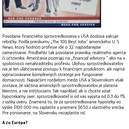
Povolanie finančného sprostredkovania v USA doslova valcuje
rebríčky. Podľa prieskumu „The 100 Best Jobs“ amerického U. S.
News, ktorý hodnotí profesie ide o 32. najžiadanejšie
zamestnanie. Predbehlo tak povolanie právnika, realitného agenta
či účtovníka. Američania pozerajú na „financial advisory “ ako na v
spoločnosti nenahraditeľnú profesiu. Úlohou sprostredkovateľov
nie je len uľahčovanie prístupu k finančným produktom, ale najmä
vypracovávanie komplexných stratégii pre fungovanie
domácností. Najväčšim rozdielom medzi USA a Slovenskom však
zostáva, že väčšina amerických sprostredkovateľov je platená
klientmi, a nie inštitúciami. Tak napríklad, ak si chcete vziať
hypotekárny úver, sprostredkovateľ si od vás vypýta od 0,3 do 1%
z výšky úveru. Znamená to, že za sprostredkovanie hypotéky vo
výške $100 000 mu zaplatíte v priemere $650 z vlastného vrecka.
Pre porovnanie, na Slovensku nezaplatíte nič.
A čo Európa?