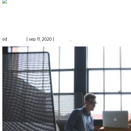
Finančné sprostredkovanie doma a vo svete.
V čom majú klienti na Slovensku výhodu?
od
Phinance
|
sep 11, 2020
|
Financie
,
Lifestyle