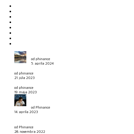
Ekonomika
Financie
Financovanie bývania
Investovanie
Lifestyle
Ochrana majetku
Starobný dôchodok
Životné poistenia
Financovanie vlastného bývania pre cudzincov
od phinance
5. apríla 2024
Investovanie pre deti
od phinance
21. júla 2023
Najúspešnejší investori, v čom spočíva ich stratégia?
od phinance
19. mája 2023
Čo nás ešte čaká v roku 2023 z pohľadu investičných
príležitostí?
od Phinance
14. apríla 2023
Všetko, čo potrebujete vedieť o cestovnom poistení. Ako sa
pripraviť na lyžovačku či k moru?
od Phinance
28. novembra 2022