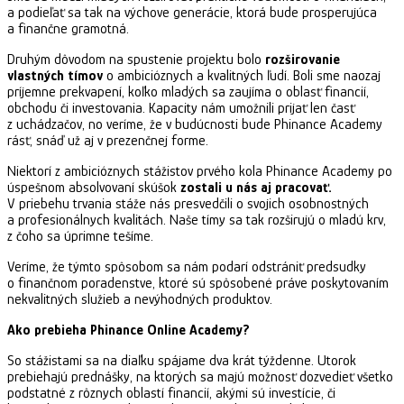
a podieľať sa tak na výchove generácie, ktorá bude prosperujúca
a finančne gramotná.
Druhým dôvodom na spustenie projektu bolo
rozširovanie
vlastných tímov
o ambicióznych a kvalitných ľudí. Boli sme naozaj
príjemne prekvapení, koľko mladých sa zaujíma o oblasť financií,
obchodu či investovania. Kapacity nám umožnili prijať len časť
z uchádzačov, no veríme, že v budúcnosti bude Phinance Academy
rásť, snáď už aj v prezenčnej forme.
Niektorí z ambicióznych stážistov prvého kola Phinance Academy po
úspešnom absolvovaní skúšok
zostali u nás aj pracovať.
V priebehu trvania stáže nás presvedčili o svojich osobnostných
a profesionálnych kvalitách. Naše tímy sa tak rozširujú o mladú krv,
z čoho sa úprimne tešíme.
Veríme, že týmto spôsobom sa nám podarí odstrániť predsudky
o finančnom poradenstve, ktoré sú spôsobené práve poskytovaním
nekvalitných služieb a nevýhodných produktov.
Ako prebieha Phinance Online Academy?
So stážistami sa na diaľku spájame dva krát týždenne. Utorok
prebiehajú prednášky, na ktorých sa majú možnosť dozvedieť všetko
podstatné z rôznych oblastí financií, akými sú investície, či