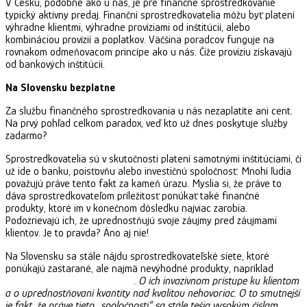
V Česku, podobne ako u nás, je pre finančné sprostredkovanie
typický aktívny predaj. Finanční sprostredkovatelia môžu byť platení
výhradne klientmi, výhradne províziami od inštitúcií, alebo
kombináciou provízií a poplatkov. Väčšina poradcov funguje na
rovnakom odmeňovacom princípe ako u nás. Čiže províziu získavajú
od bankových inštitúcií.
Na Slovensku bezplatne
Za službu finančného sprostredkovania u nás nezaplatíte ani cent.
Na prvý pohľad celkom paradox, veď kto už dnes poskytuje služby
zadarmo?
Sprostredkovatelia sú v skutočnosti platení samotnými inštitúciami, či
už ide o banku, poisťovňu alebo investičnú spoločnosť. Mnohí ľudia
považujú práve tento fakt za kameň úrazu. Myslia si, že práve to
dáva sprostredkovateľom príležitosť ponúkať také finančné
produkty, ktoré im v konečnom dôsledku najviac zarobia.
Podozrievajú ich, že uprednostňujú svoje záujmy pred záujmami
klientov. Je to pravda? Áno aj nie!
Na Slovensku sa stále nájdu sprostredkovateľské siete, ktoré
ponúkajú zastarané, ale najmä nevýhodné produkty, napríklad
investičné životné poistenie
. O ich invazívnom prístupe ku klientom
a o uprednostňovaní kvantity nad kvalitou nehovoriac. O to smutnejší
je fakt, že práve tieto „spoločnosti“ sa stále tešia vysokým číslam.