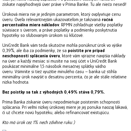
získate najvýhodnejší úver práve v Prima Banke. Tu ale niečo nesedí!
Úroková miera nie je jediným parametrom, ktorý ovplyvňuje cenu
úveru. Oveľa relevantnejším ukazovateľom je takzvaná
ročná
percentuálna miera nákladov
. RPMN zohľadňuje všetky poplatky
súvisiace s úverom, a práve poplatky a podmienky poskytnutia
hypotéky so sľubovaným úrokom sú kľúčové.
UniCredit Bank vám teda skutočne mohla ponúknuť úrok vo výške
0,39%, ale iba za podmienky, že sa
poistíte pre prípad
neschopnosti splácania úveru
, ktoré vám výrazne navýšia náklady
na úver a každý mesiac si musíte na svoj účet v UniCredit Bank
poukázať minimálne 1,5 násobok mesačnej splátky vášho
úveru. Všimnite si tiež využitie minulého času – banka už stihla
minimálny úrok navýšiť o desatinu percenta, čo je ale stále relatívne
nízka hodnota.
Bez poistky sa tak z výhodných 0,49% stáva 0,79%.
Prima Banka získanie úveru nepodmieňuje poistením schopnosti
splácania. Pri veľmi nízkej úrokovej miere je jej ponuka naozaj lákavá,
či už chcete novú hypotéku, alebo refinancovať existujúcu.
Kto má úrok cez 1% nech zdvihne ruku:)