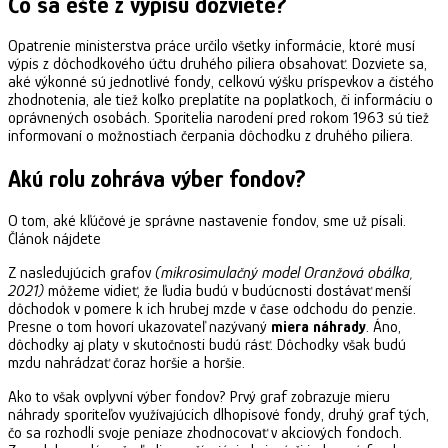
Čo sa ešte z výpisu dozviete?
Opatrenie ministerstva práce určilo všetky informácie, ktoré musí
výpis z dôchodkového účtu druhého piliera obsahovať. Dozviete sa,
aké výkonné sú jednotlivé fondy, celkovú výšku príspevkov a čistého
zhodnotenia, ale tiež koľko preplatíte na poplatkoch, či informáciu o
oprávnených osobách. Sporitelia narodení pred rokom 1963 sú tiež
informovaní o možnostiach čerpania dôchodku z druhého piliera.
Akú rolu zohráva výber fondov?
O tom, aké kľúčové je správne nastavenie fondov, sme už písali.
Článok nájdete
TU
.
Z nasledujúcich grafov
(mikrosimulačný model Oranžová obálka,
2021)
môžeme vidieť, že ľudia budú v budúcnosti dostávať menší
dôchodok v pomere k ich hrubej mzde v čase odchodu do penzie.
Presne o tom hovorí ukazovateľ nazývaný
miera náhrady
. Áno,
dôchodky aj platy v skutočnosti budú rásť. Dôchodky však budú
mzdu nahrádzať čoraz horšie a horšie.
Ako to však ovplyvní výber fondov? Prvý graf zobrazuje mieru
náhrady sporiteľov využívajúcich dlhopisové fondy, druhý graf tých,
čo sa rozhodli svoje peniaze zhodnocovať v akciových fondoch.