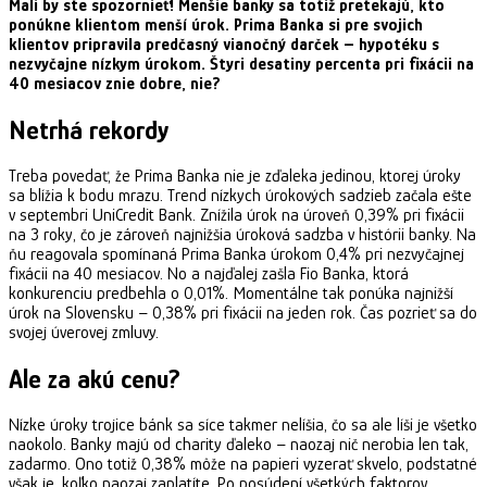
Mali by ste spozornieť! Menšie banky sa totiž pretekajú, kto
ponúkne klientom menší úrok. Prima Banka si pre svojich
klientov pripravila predčasný vianočný darček – hypotéku s
nezvyčajne nízkym úrokom. Štyri desatiny percenta pri fixácii na
40 mesiacov znie dobre, nie?
Netrhá rekordy
Treba povedať, že Prima Banka nie je zďaleka jedinou, ktorej úroky
sa blížia k bodu mrazu. Trend nízkych úrokových sadzieb začala ešte
v septembri UniCredit Bank. Znížila úrok na úroveň 0,39% pri fixácii
na 3 roky, čo je zároveň najnižšia úroková sadzba v histórii banky. Na
ňu reagovala spomínaná Prima Banka úrokom 0,4% pri nezvyčajnej
fixácii na 40 mesiacov. No a najďalej zašla Fio Banka, ktorá
konkurenciu predbehla o 0,01%. Momentálne tak ponúka najnižší
úrok na Slovensku – 0,38% pri fixácii na jeden rok. Čas pozrieť sa do
svojej úverovej zmluvy.
Ale za akú cenu?
Nízke úroky trojice bánk sa síce takmer nelíšia, čo sa ale líši je všetko
naokolo. Banky majú od charity ďaleko – naozaj nič nerobia len tak,
zadarmo. Ono totiž 0,38% môže na papieri vyzerať skvelo, podstatné
však je, koľko naozaj zaplatíte. Po posúdení všetkých faktorov