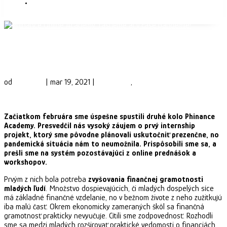
KONTAKT
Phinance Online Academy: rastieme aj v čase
pandémie!
od
Phinance
|
mar 19, 2021
|
Ekonomika
,
Financie
Začiatkom februára sme úspešne spustili druhé kolo Phinance
Academy. Presvedčil nás vysoký záujem o prvý internship
projekt, ktorý sme pôvodne plánovali uskutočniť prezenčne, no
pandemická situácia nám to neumožnila. Prispôsobili sme sa, a
prešli sme na systém pozostávajúci z online prednášok a
workshopov.
Prvým z nich bola potreba
zvyšovania finančnej gramotnosti
mladých ľudí
. Množstvo dospievajúcich, či mladých dospelých síce
má základné finančné vzdelanie, no v bežnom živote z neho zužitkujú
iba malú časť. Okrem ekonomicky zameraných škôl sa finančná
gramotnosť prakticky nevyučuje. Cítili sme zodpovednosť. Rozhodli
sme sa medzi mladých rozširovať praktické vedomosti o financiách,