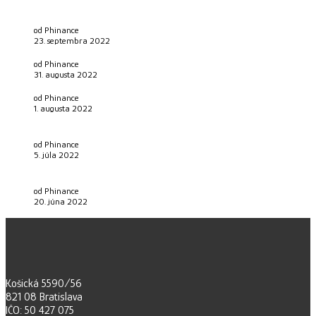
Nižšie hypotéky pre ľudí nad 40 rokov nás čakajú až od
nového roka.
od Phinance
23. septembra 2022
Ako na životné poistenie jednoducho a bez problémov?
od Phinance
31. augusta 2022
Máte svoje životné poistenie nastavené správne?
od Phinance
1. augusta 2022
Poistenie práceneschopnosti v roku 2022? Kedy a komu sa
oplatí?
od Phinance
5. júla 2022
Slováci budú splácať hypotéky aj na dôchodku. NBS chystá
nové opatrenie, aby tomu zabránila.
od Phinance
20. júna 2022
Košická 5590/56
821 08 Bratislava
IČO: 50 427 075