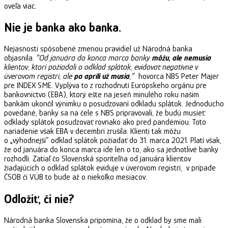
oveľa viac.
Nie je banka ako banka.
Nejasnosti spôsobené zmenou pravidiel už Národná banka
objasnila.
“Od januára do konca marca banky
môžu, ale nemusia
klientov, ktorí požiadali o odklad splátok, evidovať negatívne v
úverovom registri, ale
po apríli už musia
,”
hovorca NBS Peter Majer
pre INDEX SME. Vyplýva to z rozhodnutí Európskeho orgánu pre
bankovníctvo (EBA), ktorý ešte na jeseň minulého roku našim
bankám ukončil výnimku o posudzovaní odkladu splátok. Jednoducho
povedané, banky sa na čele s NBS pripravovali, že budú musieť
odklady splátok posudzovať rovnako ako pred pandémiou. Toto
nariadenie však EBA v decembri zrušila. Klienti tak môžu
o „výhodnejší“ odklad splátok požiadať do 31. marca 2021. Platí však,
že od januára do konca marca ide len o to, ako sa jednotlivé banky
rozhodli. Zatiaľ čo Slovenská sporiteľňa od januára klientov
žiadajúcich o odklad splátok eviduje v úverovom registri, v prípade
ČSOB či VÚB to bude až o niekoľko mesiacov.
Odložiť, či nie?
Národná banka Slovenska pripomína, že o odklad by sme mali