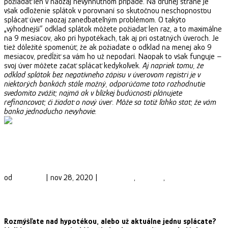
požiadať len v naozaj nevyhnutnom prípade. Na druhej strane je
však odloženie splátok v porovnaní so skutočnou neschopnosťou
splácať úver naozaj zanedbateľným problémom. O takýto
„výhodnejší“ odklad splátok môžete požiadať len raz, a to maximálne
na 9 mesiacov, ako pri hypotékach, tak aj pri ostatných úveroch. Je
tiež dôležité spomenúť, že ak požiadate o odklad na menej ako 9
mesiacov, predĺžiť sa vám ho už nepodarí. Naopak to však funguje –
svoj úver môžete začať splácať kedykoľvek.
Aj napriek tomu, že
odklad splátok bez negatívneho zápisu v úverovom registri je v
niektorých bankách stále možný, odporúčame toto rozhodnutie
svedomito zvážiť, najmä ak v blízkej budúcnosti plánujete
refinancovať, či žiadať o nový úver. Môže sa totiž ľahko stať, že vám
banka jednoducho nevyhovie.
Banky sa pretekajú v nízkych úrokoch. Je čas
refinancovať?
od
Phinance
|
nov 28, 2020
|
Ekonomika
,
Financie
,
Financovanie
bývania
Rozmýšľate nad hypotékou, alebo už aktuálne jednu splácate?