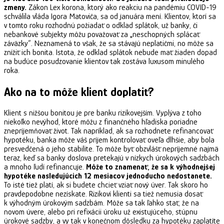
zmeny.
Zákon Lex korona, ktorý ako reakciu na pandémiu COVID-19
schválila vláda Igora Matoviča, sa od januára mení. Klientov, ktorí sa
v tomto roku rozhodnú požiadať o odklad splátok, už banky, či
nebankové subjekty môžu považovať za „neschopných splácať
záväzky“. Neznamená to však, že sa stávajú neplatičmi, no môže sa
znížiť ich bonita. Istota, že odklad splátok nebude mať žiaden dopad
na budúce posudzovanie klientov tak zostáva luxusom minulého
roka.
Ako na to môže klient doplatiť?
Klient s nižšou bonitou je pre banku rizikovejším. Vyplýva z toho
niekoľko nevýhod, ktoré môžu z finančného hľadiska poriadne
znepríjemňovať život. Tak napríklad, ak sa rozhodnete refinancovať
hypotéku, banka môže váš príjem kontrolovať oveľa dlhšie, aby bola
presvedčená o jeho stabilite. To môže byť obzvlášť nepríjemné najmä
teraz, keď sa banky doslova pretekajú v nízkych úrokových sadzbách
a mnoho ľudí refinancuje.
Môže to znamenať, že sa k výhodnejšej
hypotéke nasledujúcich 12 mesiacov jednoducho nedostanete.
To isté tiež platí, ak si budete chcieť vziať nový úver. Tak skoro ho
pravdepodobne nezískate. Rizikoví klienti sa tiež nemusia dosať
k výhodným úrokovým sadzbám. Môže sa tak ľahko stať, že na
novom úvere, alebo pri refixácii úroku už existujúceho, stúpnu
úrokové sadzby, a vy tak v konečnom dôsledku za hypotéku zaplatíte