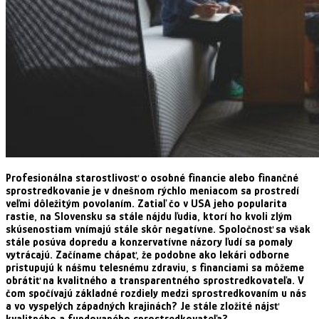
Profesionálna starostlivosť o osobné financie alebo finančné
sprostredkovanie je v dnešnom rýchlo meniacom sa prostredí
veľmi dôležitým povolaním. Zatiaľ čo v USA jeho popularita
rastie, na Slovensku sa stále nájdu ľudia, ktorí ho kvoli zlým
skúsenostiam vnímajú stále skôr negatívne. Spoločnosť sa však
stále posúva dopredu a konzervatívne názory ľudí sa pomaly
vytrácajú. Začíname chápať, že podobne ako lekári odborne
pristupujú k nášmu telesnému zdraviu, s financiami sa môžeme
obrátiť na kvalitného a transparentného sprostredkovateľa. V
čom spočívajú základné rozdiely medzi sprostredkovaním u nás
a vo vyspelých západných krajinách? Je stále zložité nájsť