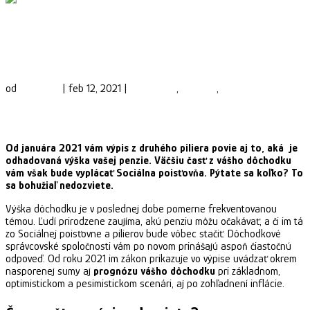
Sporíte si v II. pilieri? Ako správne chápať
odhadovanú výšku dôchodku?
od
Phinance
|
feb 12, 2021
|
Ekonomika
,
Financie
,
Starobný
dôchodok
Od januára 2021 vám výpis z druhého piliera povie aj to, aká je
odhadovaná výška vašej penzie. Väčšiu časť z vášho dôchodku
vám však bude vyplácať Sociálna poisťovňa. Pýtate sa koľko? To
sa bohužiaľ nedozviete.
Výška dôchodku je v poslednej dobe pomerne frekventovanou
témou. Ľudí prirodzene zaujíma, akú penziu môžu očakávať, a či im tá
zo Sociálnej poisťovne a pilierov bude vôbec stačiť. Dôchodkové
správcovské spoločnosti vám po novom prinášajú aspoň čiastočnú
odpoveď. Od roku 2021 im zákon prikazuje vo výpise uvádzať okrem
nasporenej sumy aj
prognózu vášho dôchodku
pri základnom,
optimistickom a pesimistickom scenári, aj po zohľadnení inflácie.