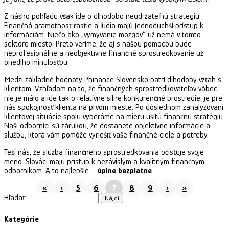
Z nášho pohľadu však ide o dlhodobo neudržateľnú stratégiu.
Finančná gramotnosť rastie a ľudia majú jednoduchší prístup k
informáciám. Niečo ako „vymývanie mozgov“ už nemá v tomto
sektore miesto. Preto veríme, že aj s našou pomocou bude
neprofesionálne a neobjektívne finančné sprostredkovanie už
onedlho minulosťou.
Medzi základné hodnoty Phinance Slovensko patrí dlhodobý vzťah s
klientom. Vzhľadom na to, že finančných sprostredkovateľov vôbec
nie je málo a ide tak o relatívne silné konkurenčné prostredie, je pre
nás spokojnosť klienta na prvom mieste. Po dôslednom zanalyzovaní
klientovej situácie spolu vyberáme na mieru ušitú finančnú stratégiu.
Naši odborníci sú zárukou, že dostanete objektívne informácie a
službu, ktorá vám pomôže vyriešiť vaše finančné ciele a potreby.
Teší nás, že služba finančného sprostredkovania očisťuje svoje
meno. Slováci majú prístup k nezávislým a kvalitným finančným
odborníkom. A to najlepšie –
úplne bezplatne
.
«
‹
5
6
7
8
9
›
»
Hľadať:
Kategórie