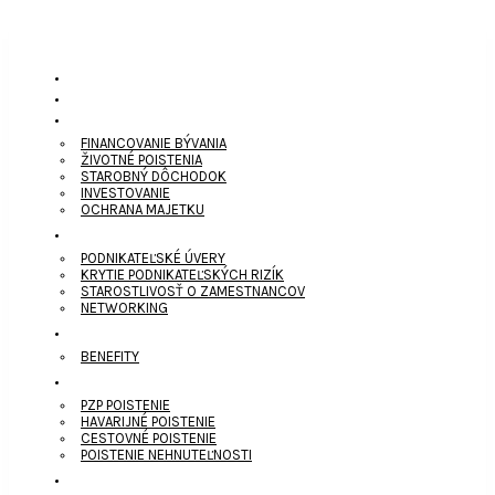
ÚVOD
O NÁS
PERSONÁLNE SLUŽBY
FINANCOVANIE BÝVANIA
ŽIVOTNÉ POISTENIA
STAROBNÝ DÔCHODOK
INVESTOVANIE
OCHRANA MAJETKU
BUSINESS SLUŽBY
PODNIKATEĽSKÉ ÚVERY
KRYTIE PODNIKATEĽSKÝCH RIZÍK
STAROSTLIVOSŤ O ZAMESTNANCOV
NETWORKING
KARIÉRA
BENEFITY
ONLINE
PZP POISTENIE
HAVARIJNÉ POISTENIE
CESTOVNÉ POISTENIE
POISTENIE NEHNUTEĽNOSTI
BLOG