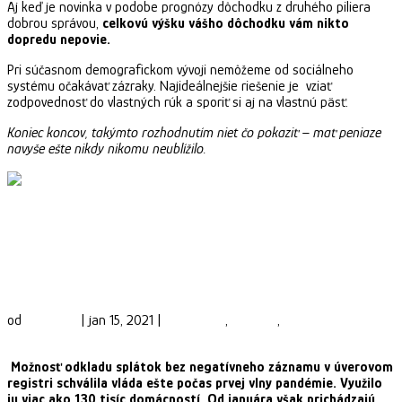
Aj keď je novinka v podobe prognózy dôchodku z druhého piliera
dobrou správou,
celkovú výšku vášho dôchodku vám nikto
dopredu nepovie.
Pri súčasnom demografickom vývoji nemôžeme od sociálneho
systému očakávať zázraky. Najideálnejšie riešenie je vziať
zodpovednosť do vlastných rúk a sporiť si aj na vlastnú päsť.
Koniec koncov, takýmto rozhodnutím niet čo pokaziť – mať peniaze
navyše ešte nikdy nikomu neublížilo.
Nejasnosti pri odklade splátok – Od januára
nie je čistý úverový register
samozrejmosťou.
od
Phinance
|
jan 15, 2021
|
Ekonomika
,
Financie
,
Financovanie
bývania
Možnosť odkladu splátok bez negatívneho záznamu v úverovom
registri schválila vláda ešte počas prvej vlny pandémie. Využilo
ju viac ako 130 tisíc domácností. Od januára však prichádzajú