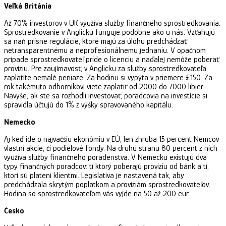
Veľká Británia
Až 70% investorov v UK využíva služby finančného sprostredkovania.
Sprostredkovanie v Anglicku funguje podobne ako u nás. Vzťahujú
sa naň prísne regulácie, ktoré majú za úlohu predchádzať
netransparentnému a neprofesionálnemu jednaniu. V opačnom
prípade sprostredkovateľ príde o licenciu a naďalej nemôže poberať
províziu. Pre zaujímavosť, v Anglicku za služby sprostredkovateľa
zaplatíte nemalé peniaze. Za hodinu si vypýta v priemere £150. Za
rok takémuto odborníkovi viete zaplatiť od 2000 do 7000 libier.
Navyše, ak ste sa rozhodli investovať, poradcovia na investície si
spravidla účtujú do 1% z výšky spravovaného kapitálu.
Nemecko
Aj keď ide o najväčšiu ekonómiu v EÚ, len zhruba 15 percent Nemcov
vlastní akcie, či podielové fondy. Na druhú stranu 80 percent z nich
využíva služby finančného poradenstva. V Nemecku existujú dva
typy finančných poradcov: tí ktorý poberajú províziu od bánk a tí,
ktorí sú platení klientmi. Legislatíva je nastavená tak, aby
predchádzala skrytým poplatkom a províziám sprostredkovateľov.
Hodina so sprostredkovateľom vás vyjde na 50 až 200 eur.
Česko