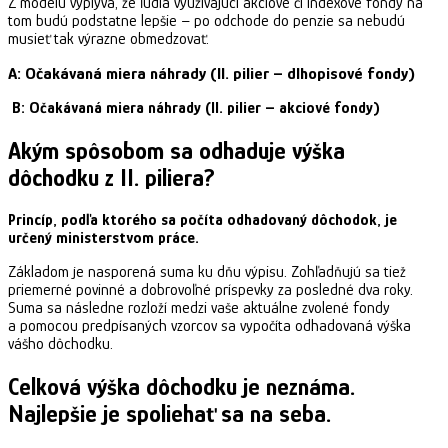
Z modelu vyplýva, že ľudia využívajúci akciové či indexové fondy na
tom budú podstatne lepšie – po odchode do penzie sa nebudú
musieť tak výrazne obmedzovať.
A: Očakávaná miera náhrady (II. pilier – dlhopisové fondy)
B: Očakávaná miera náhrady (II. pilier – akciové fondy)
Akým spôsobom sa odhaduje výška
dôchodku z II. piliera?
Princíp, podľa ktorého sa počíta odhadovaný dôchodok, je
určený ministerstvom práce.
Základom je nasporená suma ku dňu výpisu. Zohľadňujú sa tiež
priemerné povinné a dobrovoľné príspevky za posledné dva roky.
Suma sa následne rozloží medzi vaše aktuálne zvolené fondy
a pomocou predpísaných vzorcov sa vypočíta odhadovaná výška
vášho dôchodku.
Celková výška dôchodku je neznáma.
Najlepšie je spoliehať sa na seba.